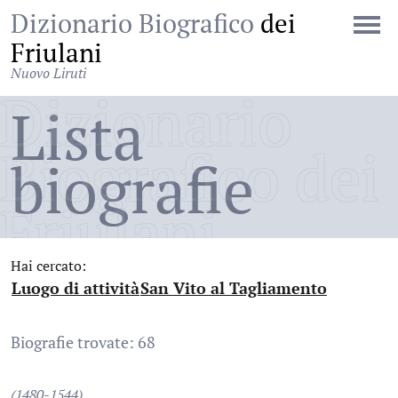
Dizionario Biografico
dei
Friulani
Nuovo Liruti
Dizionario
Lista
Biografico dei
biografie
Friulani
Hai cercato:
Luogo di attività
San Vito al Tagliamento
:
:
Biografie trovate: 68
(1480-1544)