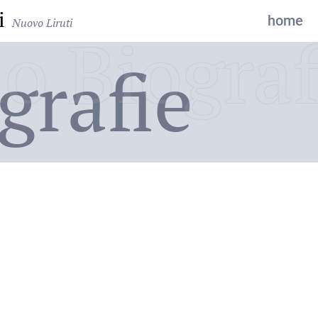
i
home
Nuovo Liruti
o Biograf
grafie