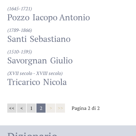
(1645-1721)
Pozzo
Iacopo Antonio
(1789-1866)
Santi
Sebastiano
(1510-1595)
Savorgnan
Giulio
(XVII secolo - XVIII secolo)
Tricarico
Nicola
<<
<
1
2
>
>>
Pagina 2 di 2