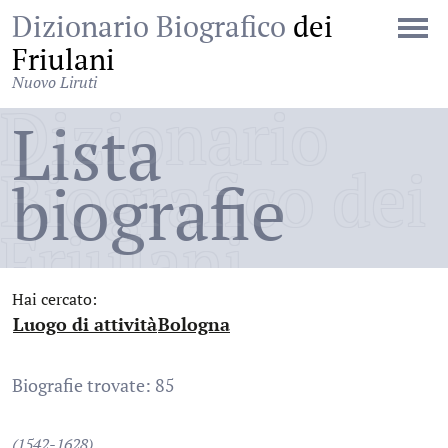
Dizionario Biografico
dei
Friulani
Nuovo Liruti
Dizionario
Lista
Biografico dei
biografie
Friulani
Hai cercato:
Luogo di attività
Bologna
:
:
Biografie trovate: 85
(1542-1628)