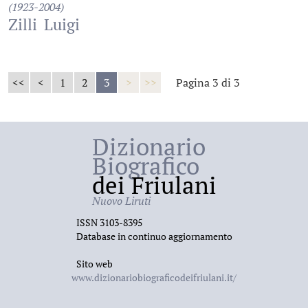
(1923-2004)
Zilli
Luigi
<<
<
1
2
3
>
>>
Pagina 3 di 3
Dizionario
Biografico
dei Friulani
Nuovo Liruti
ISSN 3103-8395
Database in continuo aggiornamento
Sito web
www.dizionariobiograficodeifriulani.it/