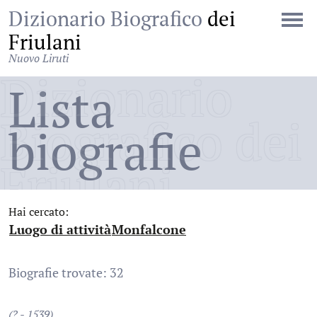
Dizionario Biografico
dei
Friulani
Nuovo Liruti
Dizionario
Lista
Biografico dei
biografie
Friulani
Hai cercato:
Luogo di attività
Monfalcone
:
:
Biografie trovate: 32
(? - 1539)