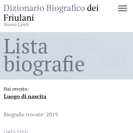
Dizionario Biografico
dei
Friulani
Nuovo Liruti
Dizionario
Lista
Biografico dei
biografie
Friulani
Hai cercato:
Luogo di nascita
:
Biografie trovate: 2019
(1455-1515)