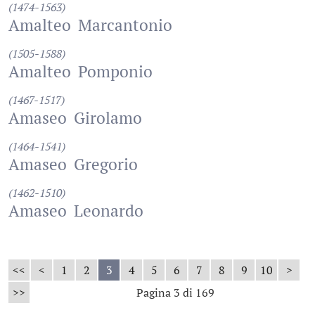
(1474-1563)
Amalteo
Marcantonio
(1505-1588)
Amalteo
Pomponio
(1467-1517)
Amaseo
Girolamo
(1464-1541)
Amaseo
Gregorio
(1462-1510)
Amaseo
Leonardo
<<
<
1
2
3
4
5
6
7
8
9
10
>
>>
Pagina 3 di 169