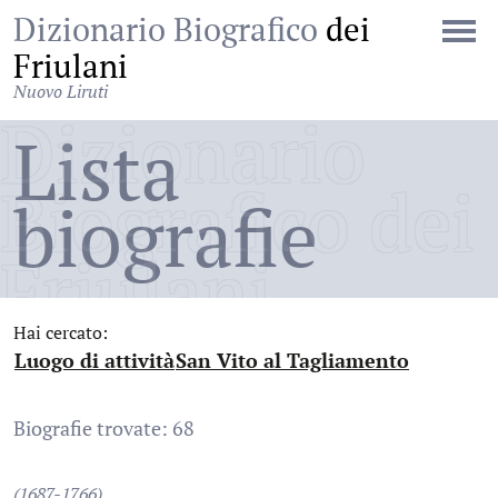
Dizionario Biografico
dei
Friulani
Nuovo Liruti
Dizionario
Lista
Biografico dei
biografie
Friulani
Hai cercato:
Luogo di attività
San Vito al Tagliamento
:
:
Biografie trovate: 68
(1687-1766)