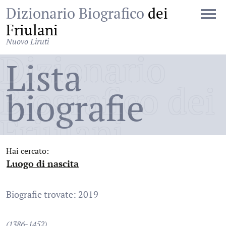
Dizionario Biografico
dei
Friulani
Nuovo Liruti
Dizionario
Lista
Biografico dei
biografie
Friulani
Hai cercato:
Luogo di nascita
:
Biografie trovate: 2019
(1386-1452)