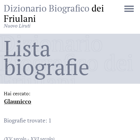
Dizionario Biografico
dei
Friulani
Nuovo Liruti
Dizionario
Lista
Biografico dei
biografie
Friulani
Hai cercato:
Glaunicco
:
Biografie trovate: 1
(XV secolo - XVI secolo)