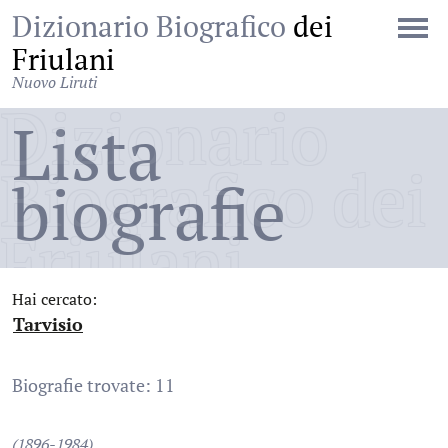
Dizionario Biografico
dei
Friulani
Nuovo Liruti
Dizionario
Lista
Biografico dei
biografie
Friulani
Hai cercato:
Tarvisio
:
Biografie trovate: 11
(1896-1984)