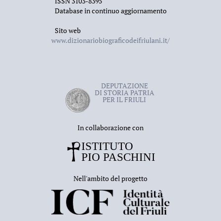
ISSN 3103-8395
Database in continuo aggiornamento
Sito web
www.dizionariobiograficodeifriulani.it/
DEPUTAZIONE
DI STORIA PATRIA
PER IL FRIULI
In collaborazione con
Nell'ambito del progetto