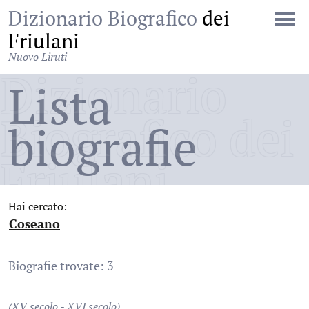
Dizionario Biografico
dei
Friulani
Nuovo Liruti
Dizionario
Lista
Biografico dei
biografie
Friulani
Hai cercato:
Coseano
:
Biografie trovate: 3
(XV secolo - XVI secolo)