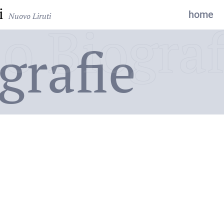
i
home
Nuovo Liruti
o Biograf
grafie