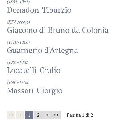
(1881-1961)
Donadon
Tiburzio
(XIV secolo)
Giacomo di Bruno da Colonia
(1410-1466)
Guarnerio d'Artegna
(1907-1987)
Locatelli
Giulio
(1687-1766)
Massari
Giorgio
<<
<
1
2
>
>>
Pagina 1 di 2