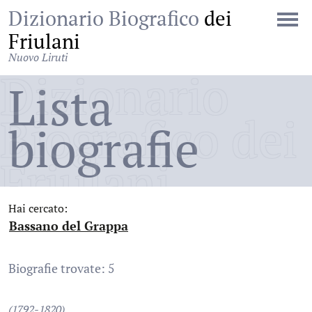
Dizionario Biografico
dei
Friulani
Nuovo Liruti
Dizionario
Lista
Biografico dei
biografie
Friulani
Hai cercato:
Bassano del Grappa
:
Biografie trovate: 5
(1792-1820)