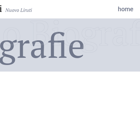
i
home
Nuovo Liruti
o Biograf
grafie