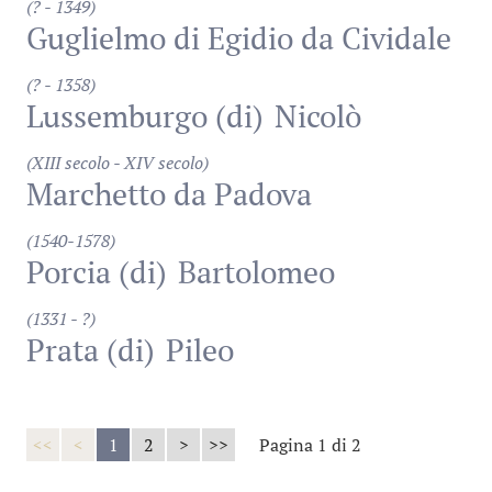
(? - 1349)
Guglielmo di Egidio da Cividale
(? - 1358)
Lussemburgo (di)
Nicolò
(XIII secolo - XIV secolo)
Marchetto da Padova
(1540-1578)
Porcia (di)
Bartolomeo
(1331 - ?)
Prata (di)
Pileo
<<
<
1
2
>
>>
Pagina 1 di 2