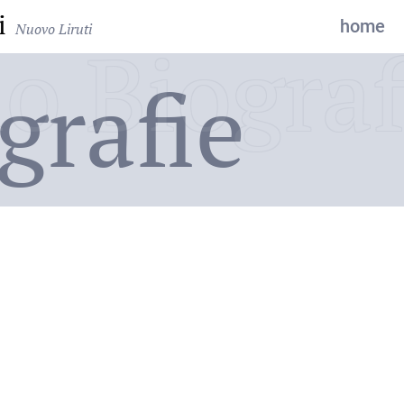
i
home
Nuovo Liruti
o Biograf
grafie