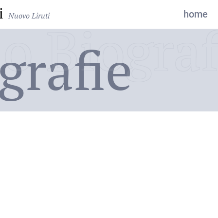
i
home
Nuovo Liruti
o Biograf
grafie