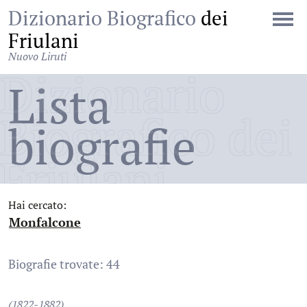
Dizionario Biografico
dei
Friulani
Nuovo Liruti
Dizionario
Lista
Biografico dei
biografie
Friulani
Hai cercato:
Monfalcone
:
Biografie trovate: 44
(1822-1882)