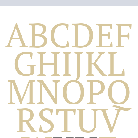
A
B
C
D
E
F
G
H
I
J
K
L
M
N
O
P
Q
Biografico
R
S
T
U
V