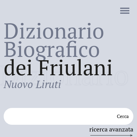
Dizionario
Biografico
dei Friulani
Dizionario
Nuovo Liruti
Cerca
ricerca avanzata