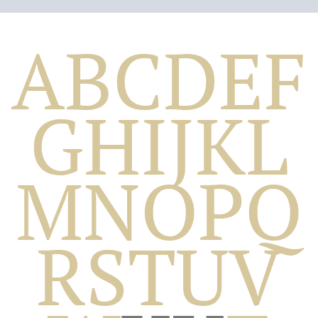
A
B
C
D
E
F
G
H
I
J
K
L
M
N
O
P
Q
Biografico
R
S
T
U
V