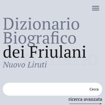
Dizionario
Biografico
dei Friulani
Dizionario
Nuovo Liruti
Cerca
ricerca avanzata