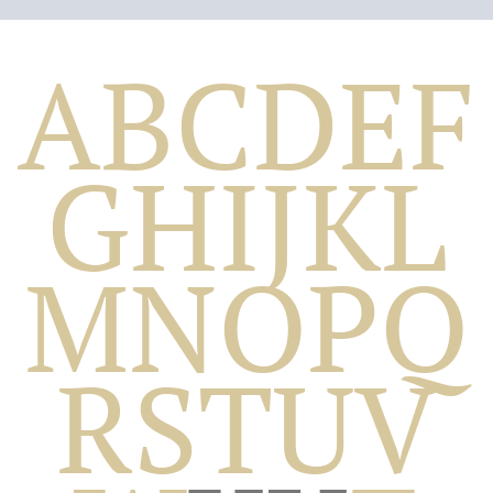
A
B
C
D
E
F
G
H
I
J
K
L
M
N
O
P
Q
Biografico
R
S
T
U
V