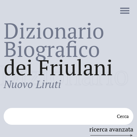
Dizionario
Biografico
dei Friulani
Dizionario
Nuovo Liruti
Cerca
ricerca avanzata