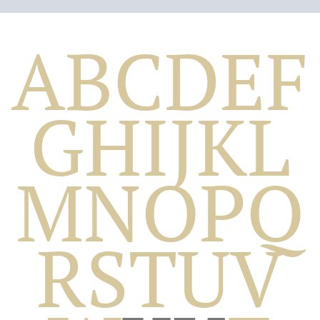
A
B
C
D
E
F
G
H
I
J
K
L
M
N
O
P
Q
Biografico
R
S
T
U
V