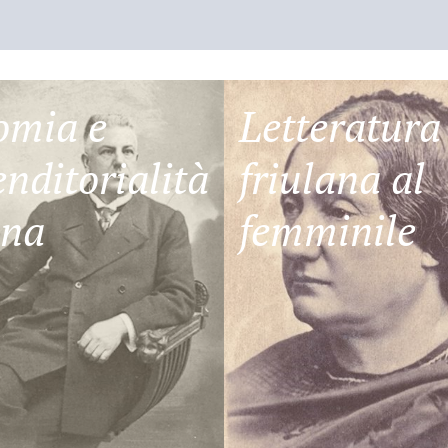
omia e
Letteratura
nditorialità
friulana al
ana
femminile