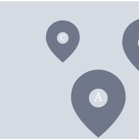
dei F