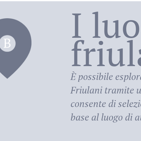
I lu
friu
riula
È possibile esplor
Friulani
tramite u
consente di selezi
base al luogo di at