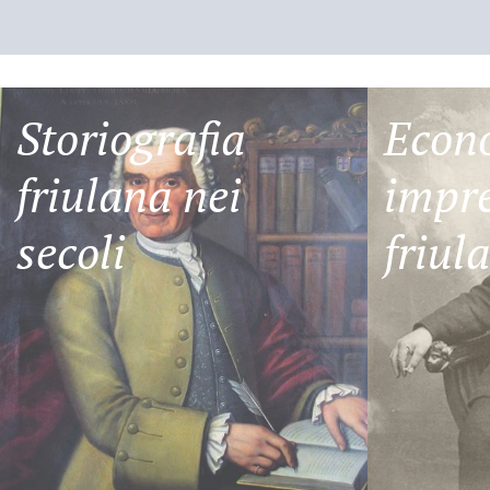
Storiografia
Econ
friulana nei
impre
secoli
friul