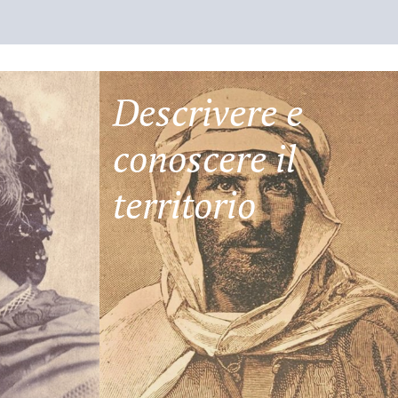
Descrivere e
conoscere il
territorio