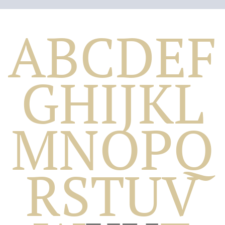
A
B
C
D
E
F
G
H
I
J
K
L
M
N
O
P
Q
Biografico
R
S
T
U
V