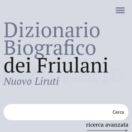
Dizionario
Biografico
dei Friulani
Dizionario
Nuovo Liruti
Cerca
ricerca avanzata