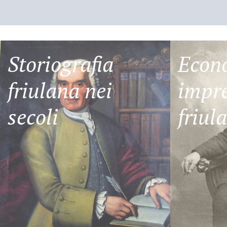
Storiografia
Econ
friulana nei
impre
secoli
friul