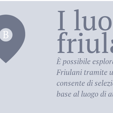
I lu
friu
riula
È possibile esplor
Friulani
tramite u
consente di selezi
base al luogo di at