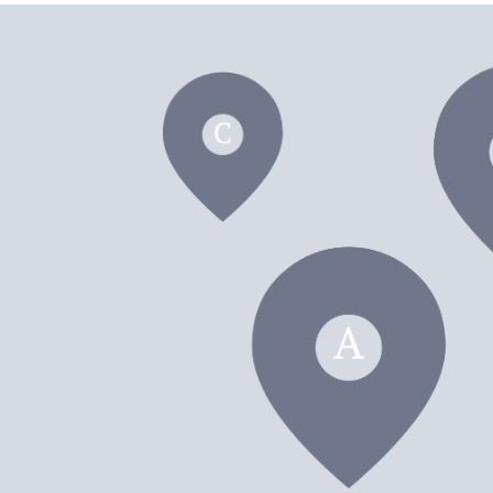
dei F