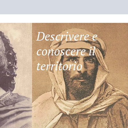
Descrivere e
conoscere il
territorio