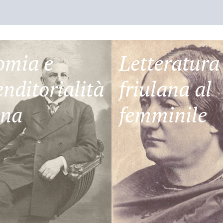
omia e
Letteratura
nditorialità
friulana al
ana
femminile