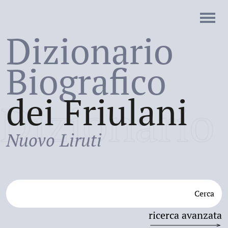
Dizionario
Biografico
dei Friulani
Dizionario
Nuovo Liruti
Cerca
ricerca avanzata