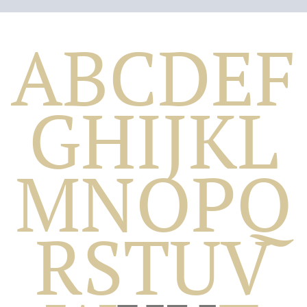
A
B
C
D
E
F
G
H
I
J
K
L
M
N
O
P
Q
Biografico
R
S
T
U
V