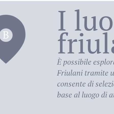
I lu
friu
riula
È possibile esplor
Friulani
tramite u
consente di selezi
base al luogo di at