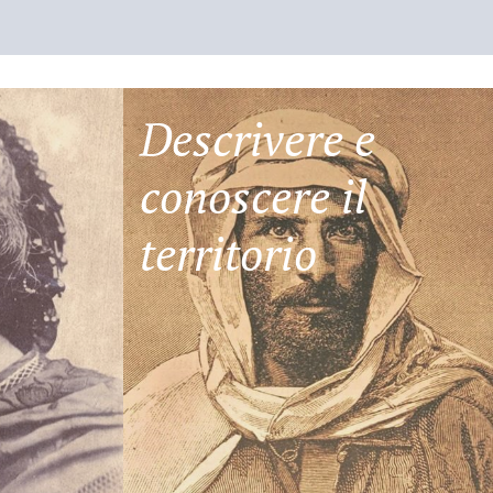
Descrivere e
conoscere il
territorio