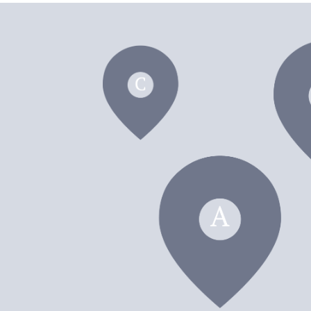
dei F