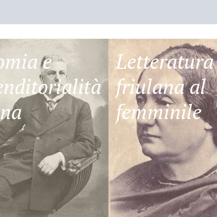
omia e
Letteratura
nditorialità
friulana al
ana
femminile