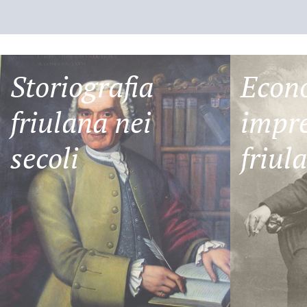
Storiografia
Econ
friulana nei
impre
secoli
friul