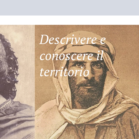
Descrivere e
conoscere il
territorio