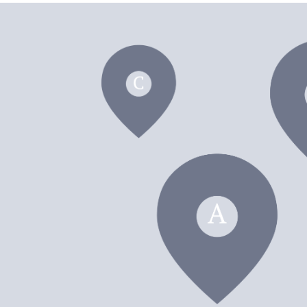
dei F