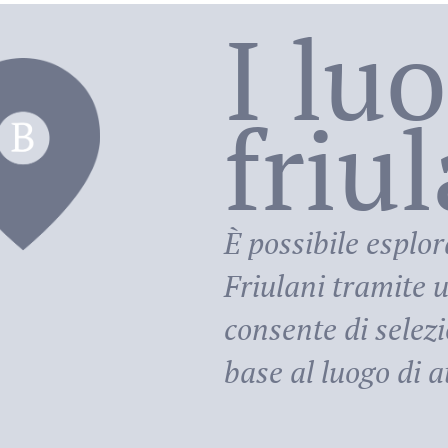
I lu
friu
riula
È possibile esplor
Friulani
tramite u
consente di selezi
base al luogo di at