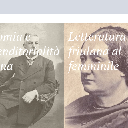
omia e
Letteratura
nditorialità
friulana al
ana
femminile