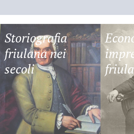
Storiografia
Econ
friulana nei
impre
secoli
friul