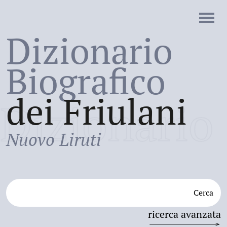
Dizionario
Biografico
dei Friulani
Dizionario
Nuovo Liruti
Cerca
ricerca avanzata