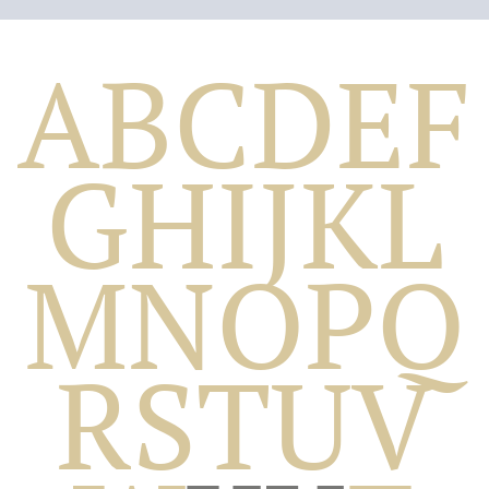
A
B
C
D
E
F
G
H
I
J
K
L
M
N
O
P
Q
Biografico
R
S
T
U
V