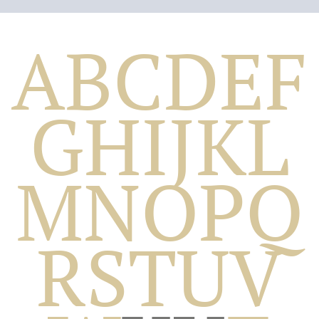
A
B
C
D
E
F
G
H
I
J
K
L
M
N
O
P
Q
Biografico
R
S
T
U
V