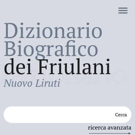
Dizionario
Biografico
dei Friulani
Dizionario
Nuovo Liruti
Cerca
ricerca avanzata