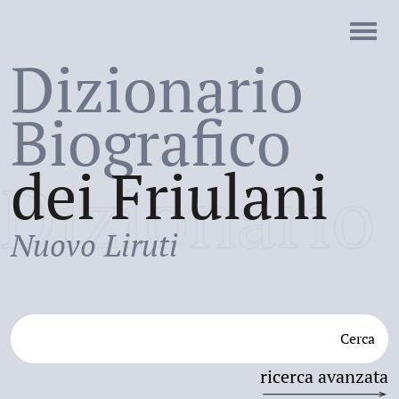
Dizionario
Biografico
dei Friulani
Dizionario
Nuovo Liruti
Cerca
ricerca avanzata