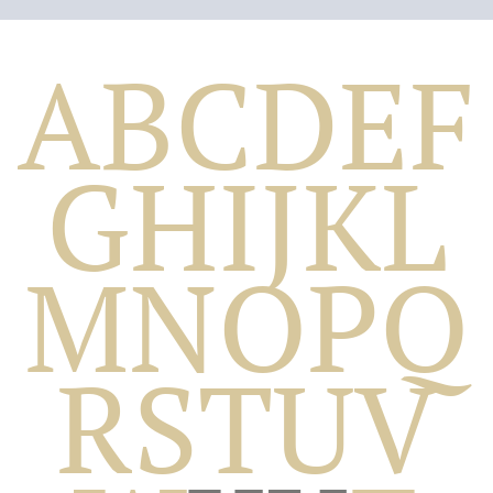
A
B
C
D
E
F
G
H
I
J
K
L
M
N
O
P
Q
Biografico
R
S
T
U
V