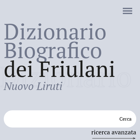
Dizionario
Biografico
dei Friulani
Dizionario
Nuovo Liruti
Cerca
ricerca avanzata