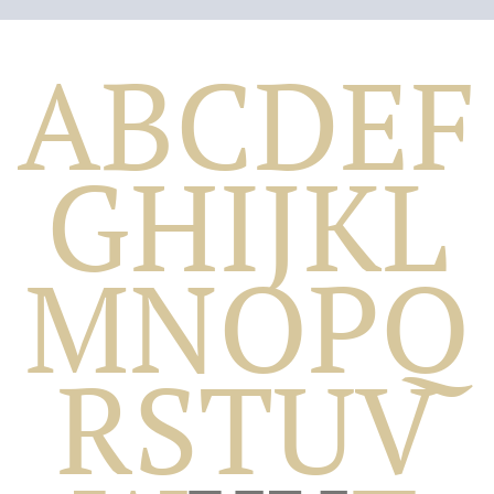
A
B
C
D
E
F
G
H
I
J
K
L
M
N
O
P
Q
Biografico
R
S
T
U
V