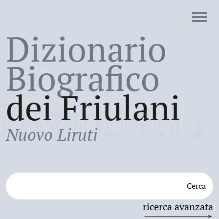
Dizionario
Biografico
dei Friulani
Dizionario
Nuovo Liruti
Cerca
ricerca avanzata