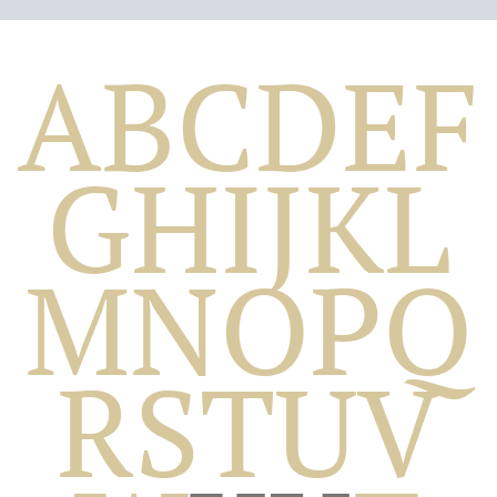
A
B
C
D
E
F
G
H
I
J
K
L
M
N
O
P
Q
Biografico
R
S
T
U
V