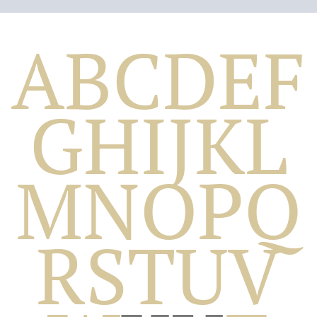
A
B
C
D
E
F
G
H
I
J
K
L
M
N
O
P
Q
Biografico
R
S
T
U
V