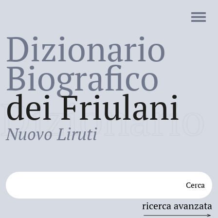
Dizionario
Biografico
dei Friulani
Dizionario
Nuovo Liruti
Cerca
ricerca avanzata