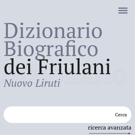
Dizionario
Biografico
dei Friulani
Dizionario
Nuovo Liruti
Cerca
ricerca avanzata