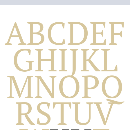
A
B
C
D
E
F
G
H
I
J
K
L
M
N
O
P
Q
Biografico
R
S
T
U
V