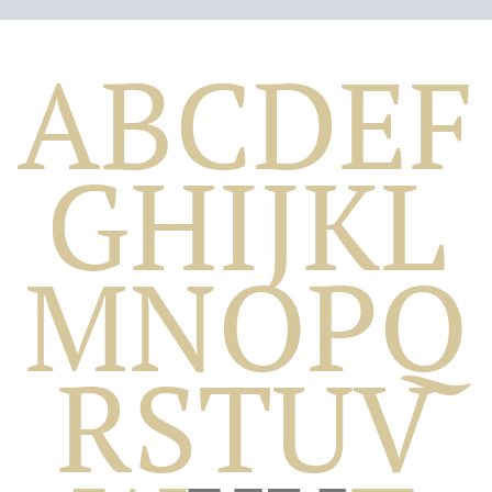
A
B
C
D
E
F
G
H
I
J
K
L
M
N
O
P
Q
Biografico
R
S
T
U
V