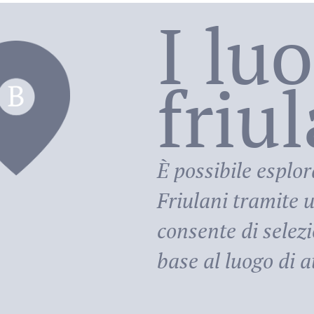
I lu
friu
riula
È possibile esplor
Friulani
tramite u
consente di selezi
base al luogo di at