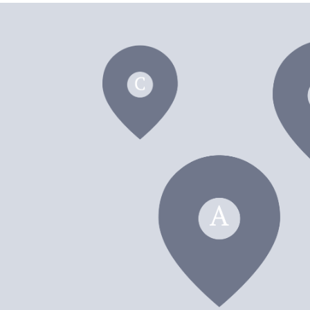
dei F