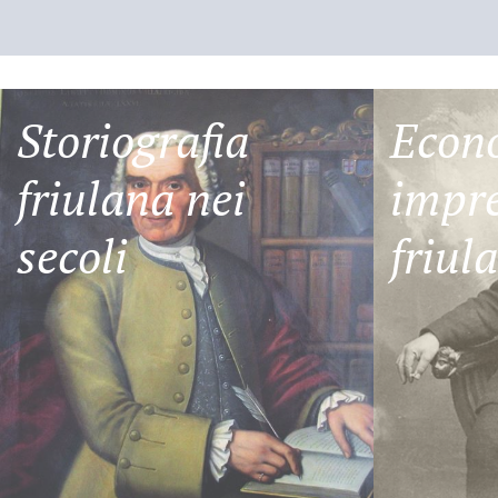
Storiografia
Econ
friulana nei
impre
secoli
friul