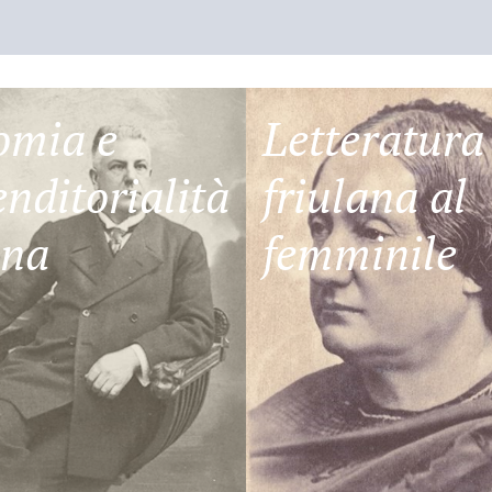
omia e
Letteratura
nditorialità
friulana al
ana
femminile