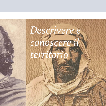
Descrivere e
conoscere il
territorio