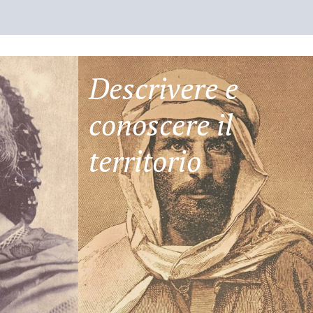
Descrivere e
conoscere il
territorio