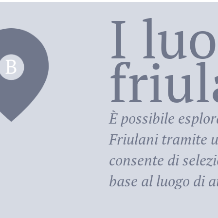
I lu
friu
riula
È possibile esplor
Friulani
tramite u
consente di selezi
base al luogo di at