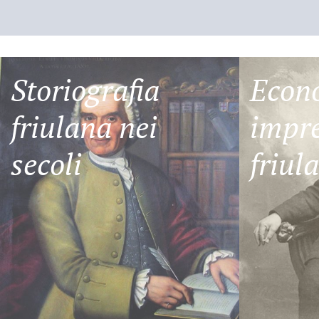
Storiografia
Econ
friulana nei
impre
secoli
friul