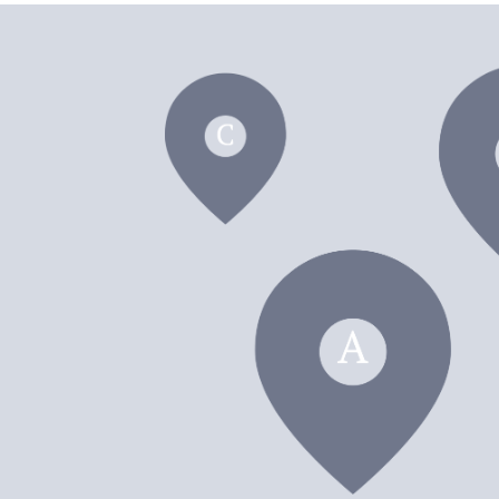
dei F