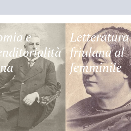
omia e
Letteratura
nditorialità
friulana al
ana
femminile