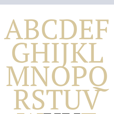
A
B
C
D
E
F
G
H
I
J
K
L
M
N
O
P
Q
Biografico
R
S
T
U
V