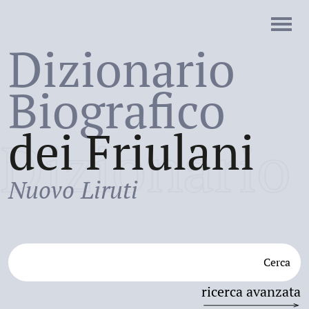
Dizionario
Biografico
dei Friulani
Dizionario
Nuovo Liruti
Cerca
ricerca avanzata