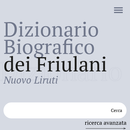
Dizionario
Biografico
dei Friulani
Dizionario
Nuovo Liruti
Cerca
ricerca avanzata