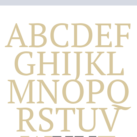
A
B
C
D
E
F
G
H
I
J
K
L
M
N
O
P
Q
Biografico
R
S
T
U
V