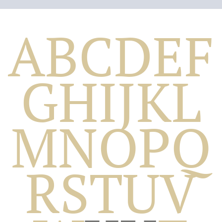
A
B
C
D
E
F
G
H
I
J
K
L
M
N
O
P
Q
Biografico
R
S
T
U
V