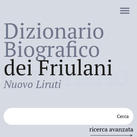
Dizionario
Biografico
dei Friulani
Dizionario
Nuovo Liruti
Cerca
ricerca avanzata