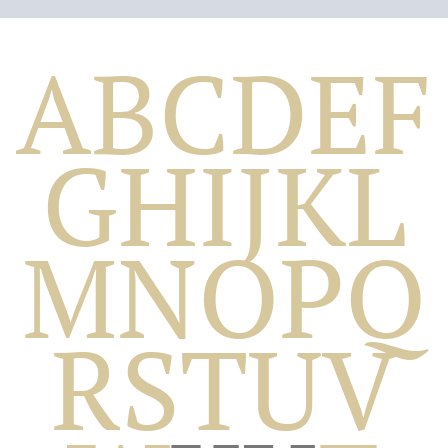
A
B
C
D
E
F
G
H
I
J
K
L
M
N
O
P
Q
Biografico
R
S
T
U
V