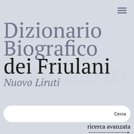
Dizionario
Biografico
dei Friulani
Dizionario
Nuovo Liruti
Cerca
ricerca avanzata