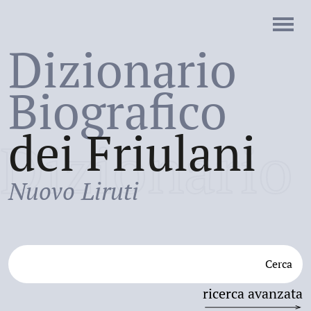
Dizionario
Biografico
dei Friulani
Dizionario
Nuovo Liruti
Cerca
ricerca avanzata