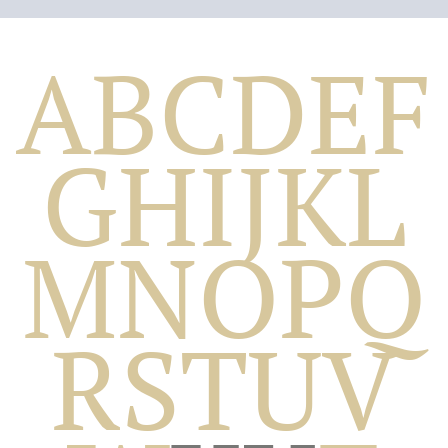
A
B
C
D
E
F
G
H
I
J
K
L
M
N
O
P
Q
Biografico
R
S
T
U
V