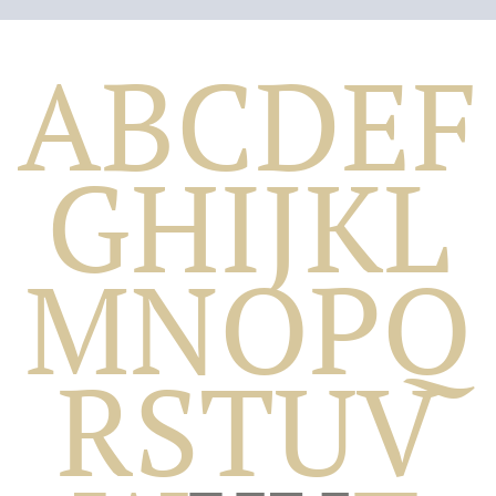
A
B
C
D
E
F
G
H
I
J
K
L
M
N
O
P
Q
Biografico
R
S
T
U
V