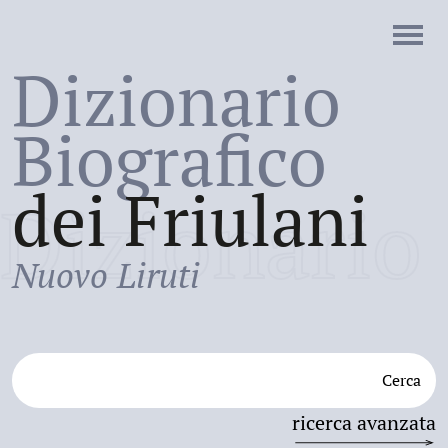
Dizionario
Biografico
dei Friulani
Dizionario
Nuovo Liruti
Cerca
ricerca avanzata