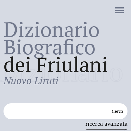
Dizionario
Biografico
dei Friulani
Dizionario
Nuovo Liruti
Cerca
ricerca avanzata