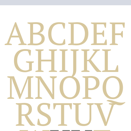
A
B
C
D
E
F
G
H
I
J
K
L
M
N
O
P
Q
Biografico
R
S
T
U
V