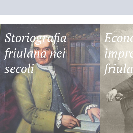
Storiografia
Econ
friulana nei
impre
secoli
friul