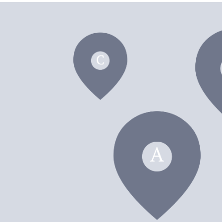
dei F