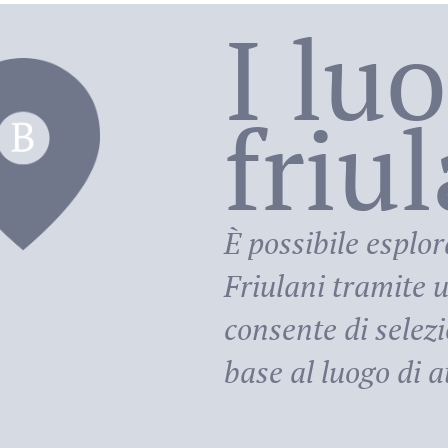
I lu
friu
riula
È possibile esplor
Friulani
tramite u
consente di selezi
base al luogo di at