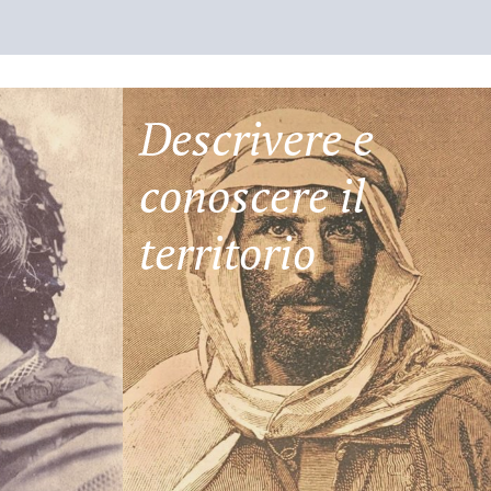
Descrivere e
conoscere il
territorio