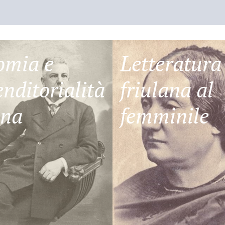
omia e
Letteratura
nditorialità
friulana al
ana
femminile