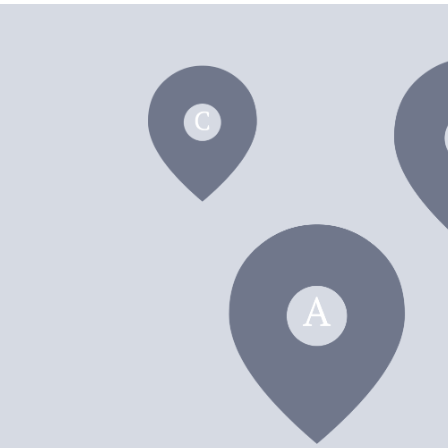
dei F