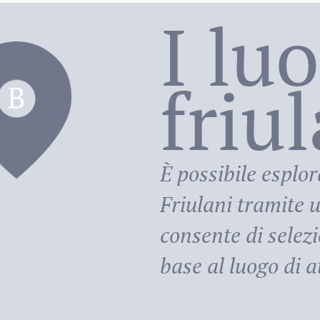
I lu
friu
riula
È possibile esplor
Friulani
tramite u
consente di selezi
base al luogo di at