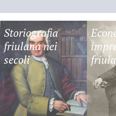
Storiografia
Econ
friulana nei
impre
secoli
friul