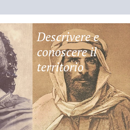
Descrivere e
conoscere il
territorio