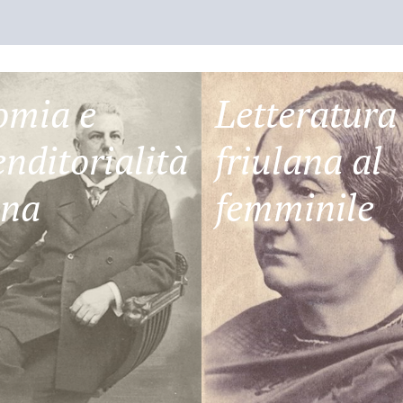
omia e
Letteratura
nditorialità
friulana al
ana
femminile