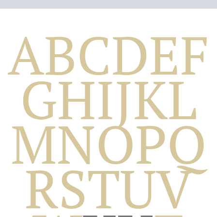
A
B
C
D
E
F
G
H
I
J
K
L
M
N
O
P
Q
Biografico
R
S
T
U
V