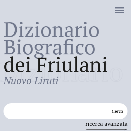
Dizionario
Biografico
dei Friulani
Dizionario
Nuovo Liruti
Cerca
ricerca avanzata