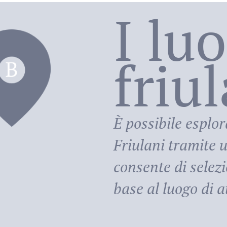
I lu
friu
riula
È possibile esplor
Friulani
tramite u
consente di selezi
base al luogo di at