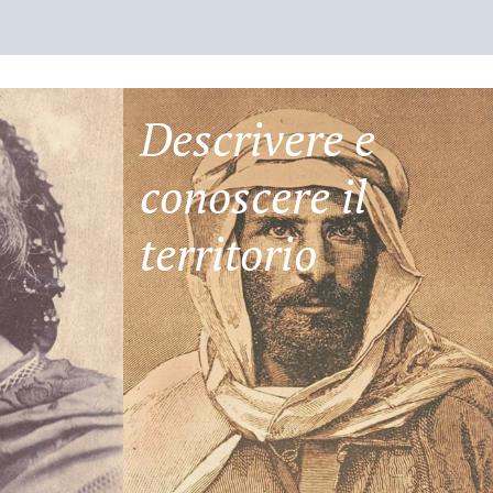
Descrivere e
conoscere il
territorio