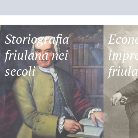
Storiografia
Econ
friulana nei
impre
secoli
friul