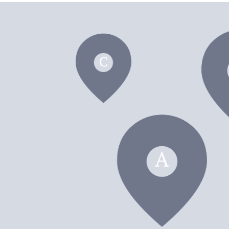
dei F