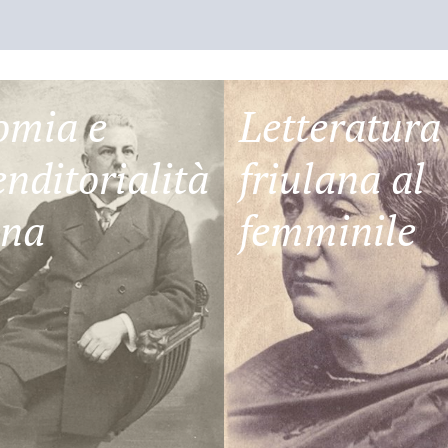
omia e
Letteratura
nditorialità
friulana al
ana
femminile