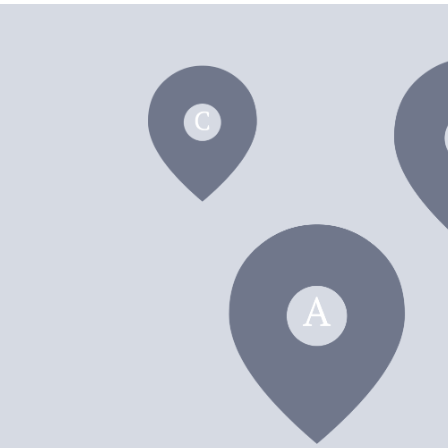
dei F