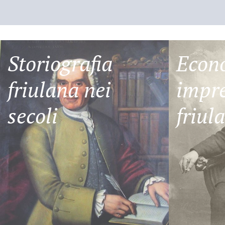
Storiografia
Econ
friulana nei
impre
secoli
friul