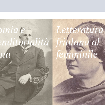
omia e
Letteratura
nditorialità
friulana al
ana
femminile