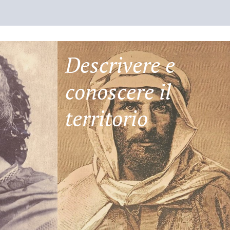
Descrivere e
conoscere il
territorio