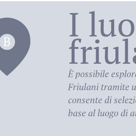
I lu
friu
riula
È possibile esplor
Friulani
tramite u
consente di selezi
base al luogo di at