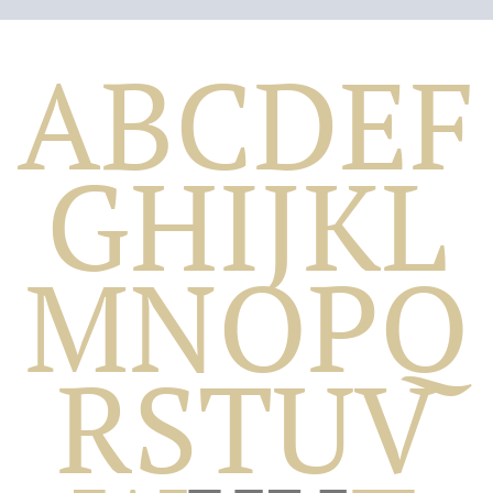
A
B
C
D
E
F
G
H
I
J
K
L
M
N
O
P
Q
Biografico
R
S
T
U
V