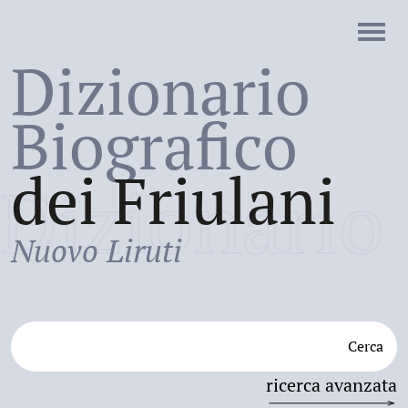
Dizionario
Biografico
dei Friulani
Dizionario
Nuovo Liruti
Cerca
ricerca avanzata