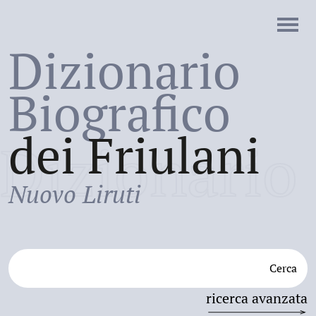
Dizionario
Biografico
dei Friulani
Dizionario
Nuovo Liruti
Cerca
ricerca avanzata