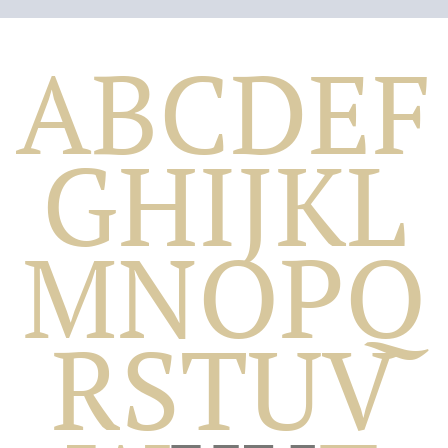
A
B
C
D
E
F
G
H
I
J
K
L
M
N
O
P
Q
Biografico
R
S
T
U
V